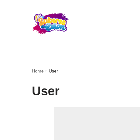
Skip
to
content
Home
»
User
User