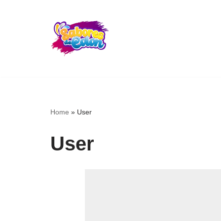
Skip
to
content
Home
»
User
User