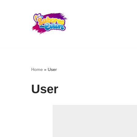
Skip
to
content
Home
»
User
User