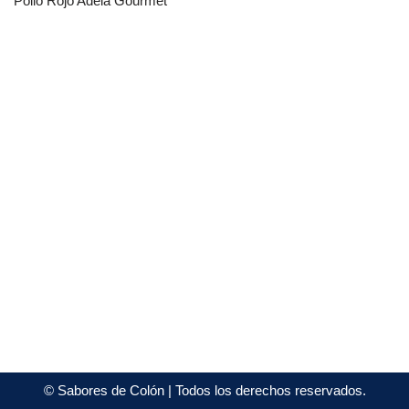
Pollo Rojo Adela Gourmet
©
Sabores de Colón
| Todos los derechos reservados.