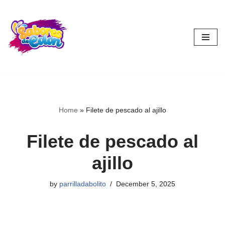
Skip
to
content
Home
»
Filete de pescado al ajillo
Filete de pescado al
ajillo
by
parrilladabolito
December 5, 2025