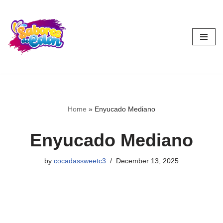
Skip
to
content
Home
»
Enyucado Mediano
Enyucado Mediano
by
cocadassweetc3
December 13, 2025