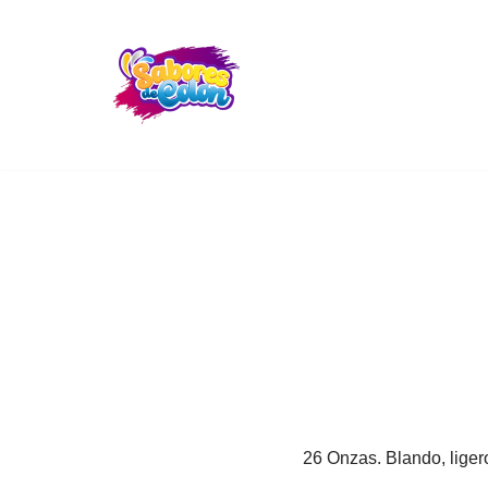
Skip
to
content
26 Onzas. Blando, liger