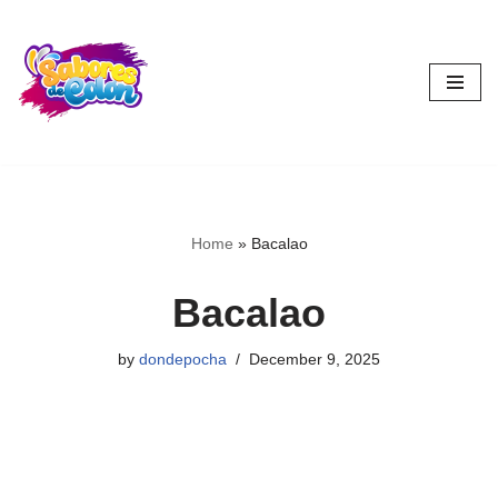
Skip
to
content
Home
»
Bacalao
Bacalao
by
dondepocha
December 9, 2025